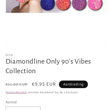
Media
1
openen
DIVA
in
Diamondline Only 90's Vibes
modaal
Collection
Normale
Aanbiedingsprijs
€9,95 EUR
€11,80 EUR
Aanbieding
prijs
Verzendkosten
worden berekend bij de checkout.
Aantal