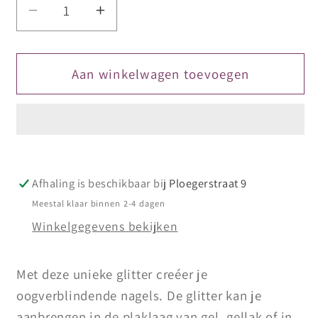
Aantal
Aantal
verlagen
verhogen
voor
voor
Diamondline
Diamondline
Aan winkelwagen toevoegen
Only
Only
90&#39;s
90&#39;s
Vibes
Vibes
Collection
Collection
Afhaling is beschikbaar bij
Ploegerstraat 9
Meestal klaar binnen 2-4 dagen
Winkelgegevens bekijken
Met deze unieke glitter creéer je
oogverblindende nagels. De glitter kan je
aanbrengen in de plaklaag van gel, gellak of in