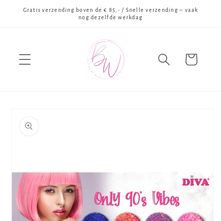
Meteen
Gratis verzending boven de € 85,- / Snelle verzending – vaak
naar de
nog dezelfde werkdag
content
Winkelwagen
Ga direct naar
productinformatie