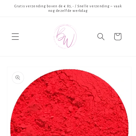
Meteen
Gratis verzending boven de € 85,- / Snelle verzending – vaak
naar de
nog dezelfde werkdag
content
Winkelwagen
Ga direct naar
productinformatie