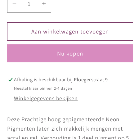
Aantal
Aantal
verlagen
verhogen
voor
voor
Diamondline
Diamondline
Aan winkelwagen toevoegen
Neon
Neon
Explosion
Explosion
Nu kopen
Red
Red
Afhaling is beschikbaar bij
Ploegerstraat 9
Meestal klaar binnen 2-4 dagen
Winkelgegevens bekijken
Deze Prachtige hoog gepigmenteerde Neon
Pigmenten laten zich makkelijk mengen met
acryl en gel. Verhouding is 1 deel pigment op 5