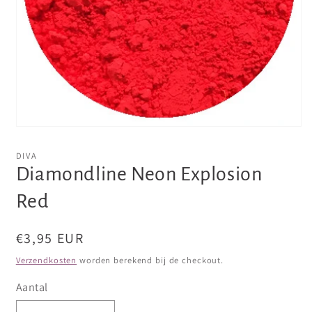
Media
1
openen
DIVA
in
Diamondline Neon Explosion
modaal
Red
Normale
€3,95 EUR
prijs
Verzendkosten
worden berekend bij de checkout.
Aantal