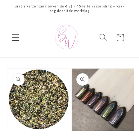
Meteen
Gratis verzending boven de € 85,- / Snelle verzending – vaak
naar de
nog dezelfde werkdag
content
Winkelwagen
Ga direct naar
productinformatie
Media
Media
1
2