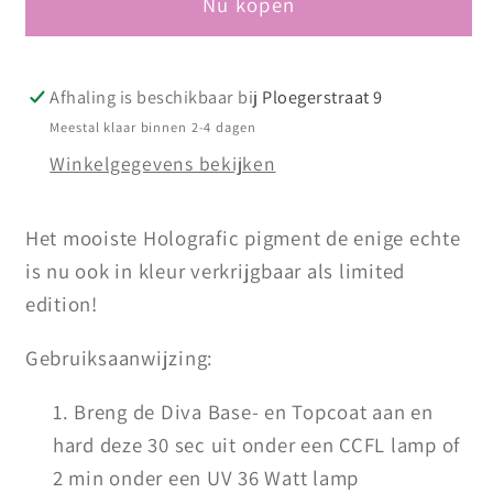
Nu kopen
Edition
Edition
Touched
Touched
by
by
Diamonds
Diamonds
Afhaling is beschikbaar bij
Ploegerstraat 9
Champagne
Champagne
Meestal klaar binnen 2-4 dagen
Winkelgegevens bekijken
Het mooiste Holografic pigment de enige echte
is nu ook in kleur verkrijgbaar als limited
edition!
Gebruiksaanwijzing:
Breng de Diva Base- en Topcoat aan en
hard deze 30 sec uit onder een CCFL lamp of
2 min onder een UV 36 Watt lamp