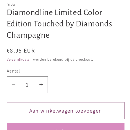
openen
openen
DIVA
in
in
Diamondline Limited Color
modaal
modaal
Edition Touched by Diamonds
Champagne
Normale
€8,95 EUR
prijs
Verzendkosten
worden berekend bij de checkout.
Aantal
Aantal
Aantal
verlagen
verhogen
voor
voor
Diamondline
Diamondline
Aan winkelwagen toevoegen
Limited
Limited
Color
Color