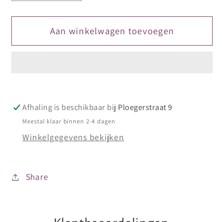
verlagen
verhogen
voor
voor
Design
Design
Aan winkelwagen toevoegen
Sticker
Sticker
80
80
goud
goud
Afhaling is beschikbaar bij
Ploegerstraat 9
Meestal klaar binnen 2-4 dagen
Winkelgegevens bekijken
Share