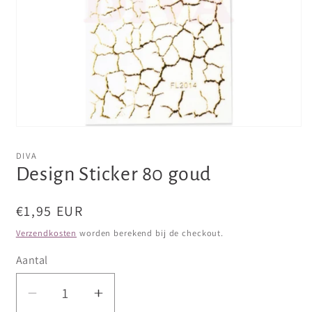
Media
1
openen
DIVA
in
Design Sticker 80 goud
modaal
Normale
€1,95 EUR
prijs
Verzendkosten
worden berekend bij de checkout.
Aantal
Aantal
Aantal