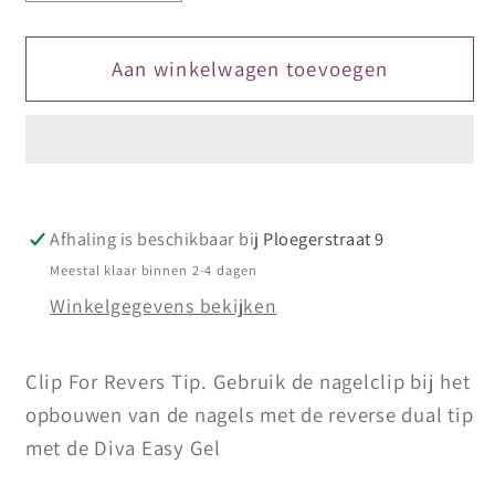
verlagen
verhogen
voor
voor
Clip
Clip
Aan winkelwagen toevoegen
For
For
Revers
Revers
Tips
Tips
Clear
Clear
Afhaling is beschikbaar bij
Ploegerstraat 9
Meestal klaar binnen 2-4 dagen
Winkelgegevens bekijken
Clip For Revers Tip. Gebruik de nagelclip bij het
opbouwen van de nagels met de reverse dual tip
met de Diva Easy Gel