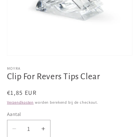
Media
1
openen
MOYRA
in
Clip For Revers Tips Clear
modaal
Normale
€1,85 EUR
prijs
Verzendkosten
worden berekend bij de checkout.
Aantal
Aantal
Aantal