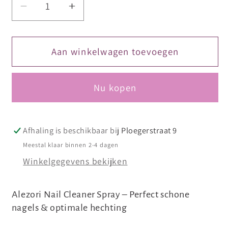
Aantal
Aantal
verlagen
verhogen
voor
voor
Alezori
Alezori
Aan winkelwagen toevoegen
Nail
Nail
Cleaner
Cleaner
Nu kopen
(Spray)
(Spray)
150ml
150ml
Afhaling is beschikbaar bij
Ploegerstraat 9
Meestal klaar binnen 2-4 dagen
Winkelgegevens bekijken
Alezori Nail Cleaner Spray – Perfect schone
nagels & optimale hechting