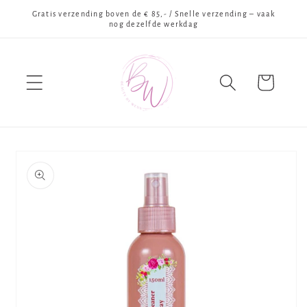
Meteen
Gratis verzending boven de € 85,- / Snelle verzending – vaak
naar de
nog dezelfde werkdag
content
Winkelwagen
Ga direct naar
productinformatie