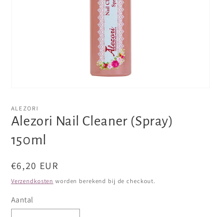
Media
1
openen
ALEZORI
in
Alezori Nail Cleaner (Spray)
modaal
150ml
Normale
€6,20 EUR
prijs
Verzendkosten
worden berekend bij de checkout.
Aantal