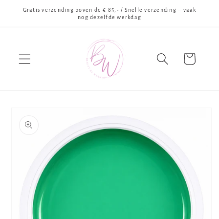
Meteen
Gratis verzending boven de € 85,- / Snelle verzending – vaak
naar de
nog dezelfde werkdag
content
Winkelwagen
Ga direct naar
productinformatie