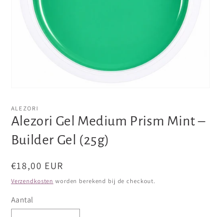
Media
1
openen
ALEZORI
in
Alezori Gel Medium Prism Mint –
modaal
Builder Gel (25g)
Normale
€18,00 EUR
prijs
Verzendkosten
worden berekend bij de checkout.
Aantal