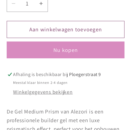
Aantal
Aantal
verlagen
verhogen
voor
voor
Alezori
Alezori
Aan winkelwagen toevoegen
Gel
Gel
Medium
Medium
Nu kopen
Prism
Prism
Mint
Mint
–
–
Builder
Builder
Afhaling is beschikbaar bij
Ploegerstraat 9
Gel
Gel
Meestal klaar binnen 2-4 dagen
(25g)
(25g)
Winkelgegevens bekijken
De Gel Medium Prism van
Alezori
is een
professionele builder gel met een luxe
prismatisch effect, perfect voor het opbouwen,