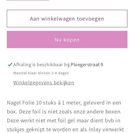
verlagen
verhogen
voor
voor
10
10
Aan winkelwagen toevoegen
m
m
Transfer
Transfer
Nu kopen
folies
folies
in
in
een
een
box
box
Afhaling is beschikbaar bij
Ploegerstraat 9
55
55
Meestal klaar binnen 2-4 dagen
Winkelgegevens bekijken
Nagel Folie 10 stuks à 1 meter, geleverd in een
box. Deze foil is niet zoals onze andere boxen.
Deze werkt niet met foil gel maar dient bvb in
stukjes geknipt te worden en als inlay verwerkt