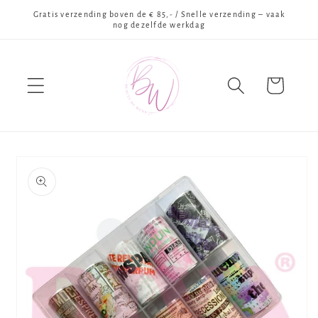
Meteen
Gratis verzending boven de € 85,- / Snelle verzending – vaak
naar de
nog dezelfde werkdag
content
Winkelwagen
Ga direct naar
productinformatie