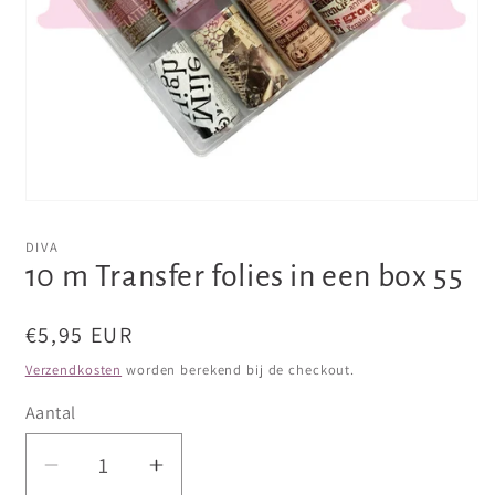
Media
1
openen
DIVA
in
10 m Transfer folies in een box 55
modaal
Normale
€5,95 EUR
prijs
Verzendkosten
worden berekend bij de checkout.
Aantal
Aantal
Aantal