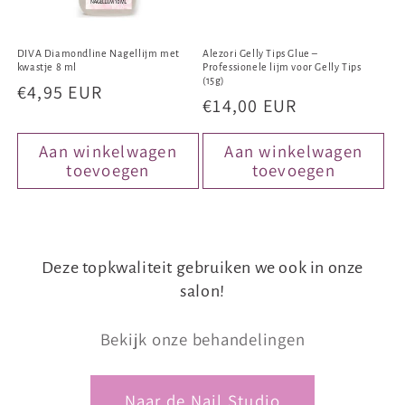
DIVA Diamondline Nagellijm met
Alezori Gelly Tips Glue –
kwastje 8 ml
Professionele lijm voor Gelly Tips
(15g)
Normale
€4,95 EUR
Normale
€14,00 EUR
prijs
prijs
Aan winkelwagen
Aan winkelwagen
toevoegen
toevoegen
Deze topkwaliteit gebruiken we ook in onze
salon!
Bekijk onze behandelingen
Naar de Nail Studio